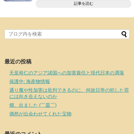
記事を読む
最近の投稿
天皇裕仁のアジア諸国への加害責任と現代日本の凋落
保護中: 海産物情報
通り魔や性加害は批判できるのに、何故日帝の犯した罪
には向き合えないのか
畑、出ました (￣皿￣)
偶然が出会わせてくれた宝物
最近のコメント