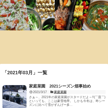
Hoshiboo Works
手作りと地産地消推し何でも屋のブログ
「
2021年03月
」
一覧
家庭菜園 2021シーズン畑事始め
2021/3/17
家庭菜園
さぁ～、2021年の家庭菜園がスタードだよ～!!(￣皿￣)
といっても、ここは豪雪地帯。 しかも今冬は、昨シー
ズンに比べて雪がずんげー多...