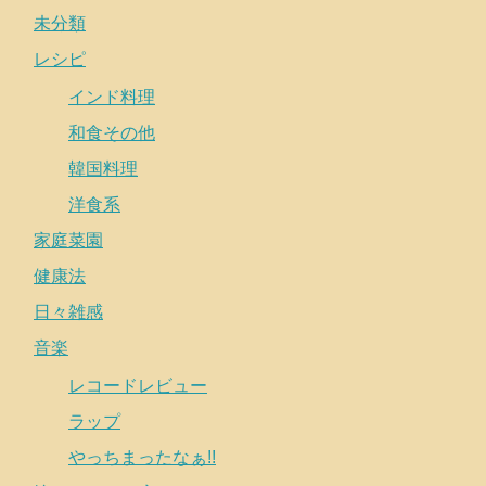
未分類
レシピ
インド料理
和食その他
韓国料理
洋食系
家庭菜園
健康法
日々雑感
音楽
レコードレビュー
ラップ
やっちまったなぁ!!