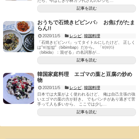
たら、今は亡き小林カツ代さんのレシピ...
記事を読む
おうちで石焼きビビンバ♪ お焦げがたま
らん!!
2020/11/5
レシピ
,
韓国料理
「石焼きビビンバ」ってタイトルにしたけど、 正しく
は"비빔밥"（bibimbap）だから。 「비비다
（bibida）：混ぜる」の名詞形が...
記事を読む
韓国家庭料理 エゴマの葉と豆腐の炒め
物
2020/11/5
レシピ
,
韓国料理
日本では大葉がよく使われるけど、 俺は自己主張の強
いエゴマの葉の方が好き。 でもパンチがあり過ぎて苦
手って人も多いから、 ここでは少し...
記事を読む