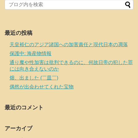
最近の投稿
天皇裕仁のアジア諸国への加害責任と現代日本の凋落
保護中: 海産物情報
通り魔や性加害は批判できるのに、何故日帝の犯した罪
には向き合えないのか
畑、出ました (￣皿￣)
偶然が出会わせてくれた宝物
最近のコメント
アーカイブ