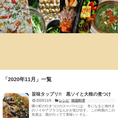
Hoshiboo Works
手作りと地産地消推し何でも屋のブログ
「
2020年11月
」
一覧
旨味タップリ!! 黒ソイと大根の煮つけ
2020/11/9
レシピ
,
韓国料理
隣り町の行きつけのスーパーには、 冬になると地付き
のソイやアブラコなんかが並び出す。 この時期のこの
魚達は、脂がのってて美味い♪ そん...