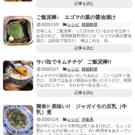
記事を読む
ご飯泥棒♪ エゴマの葉の醤油漬け
2020/11/8
レシピ
,
韓国料理
日本にも「ご飯泥棒」って言われているおかずは多々
あるけれど、 韓国家庭料理のこの「エゴマの葉の醤油
漬け」は絶品で強力だ。 俺はこれを、自...
記事を読む
サバ缶でキムチチゲ ご飯泥棒!!
2020/11/7
レシピ
,
韓国料理
キムチチゲの脇役はいろいろあれど、こいつは中々強
力だ。 日本ではあまり馴染みが無いだろうけど、韓国
ではポピュラー。 それがサバ缶を使った...
記事を読む
簡単!! 美味い!! ジャガイモの豆乳（牛
乳）煮
2020/11/6
レシピ
,
洋食系
世の中にジャガイモ料理は色々あるけれど、 ちょっと
変わったものが食べたくて、 古い料理本をあさってい