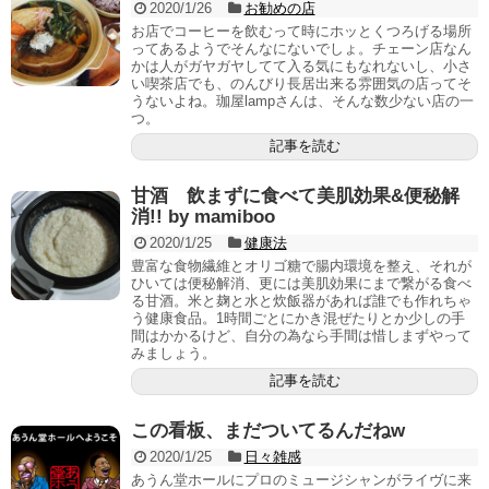
2020/1/26
お勧めの店
お店でコーヒーを飲むって時にホッとくつろげる場所
ってあるようでそんなにないでしょ。チェーン店なん
かは人がガヤガヤしてて入る気にもなれないし、小さ
い喫茶店でも、のんびり長居出来る雰囲気の店ってそ
うないよね。珈屋lampさんは、そんな数少ない店の一
つ。
記事を読む
甘酒 飲まずに食べて美肌効果&便秘解
消!! by mamiboo
2020/1/25
健康法
豊富な食物繊維とオリゴ糖で腸内環境を整え、それが
ひいては便秘解消、更には美肌効果にまで繋がる食べ
る甘酒。米と麹と水と炊飯器があれば誰でも作れちゃ
う健康食品。1時間ごとにかき混ぜたりとか少しの手
間はかかるけど、自分の為なら手間は惜しまずやって
みましょう。
記事を読む
この看板、まだついてるんだねw
2020/1/25
日々雑感
あうん堂ホールにプロのミュージシャンがライヴに来