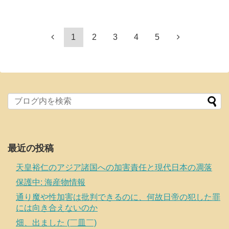
1
2
3
4
5
最近の投稿
天皇裕仁のアジア諸国への加害責任と現代日本の凋落
保護中: 海産物情報
通り魔や性加害は批判できるのに、何故日帝の犯した罪
には向き合えないのか
畑、出ました (￣皿￣)