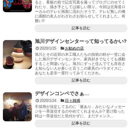
ると、看板の前で記念写真を撮ってブログにのせてく
れたり、描き手としては嬉しい限り。今回は北海道ロ
ーカルのテレビ画面に流れたそうで、テレビ無しの俺
に函館の友人がわざわざお知らせしてくれました。有
難い!!
記事を読む
旭川デザインセンターって知ってるかい?
2020/1/25
お勧めの店
旭川とその近郊の木工職人たちの技術の粋が一堂に会
した旭川デザインセンター。家具好きでなくても感動
すること間違いなし。旭川にずっと住んでても存在さ
え知らない人が多いと言うこの家具のパラダイスに、
あなたも是非一度行ってみてくだされ。
記事を読む
デザインコンペでさぁ…
2020/1/24
日々雑感
不採用が決定してるのに「脈あり」みたいなメッセー
ジを一斉送信するのやめてくれませんか? 受け取った
時は一斉送信だと気付かずに、まだチャンス...
記事を読む