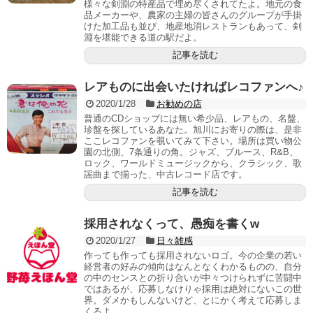
様々な剣淵の特産品で埋め尽くされてたよ。地元の食
品メーカーや、農家の主婦の皆さんのグループが手掛
けた加工品も並び、地産地消レストランもあって、剣
淵を堪能できる道の駅だよ。
記事を読む
レアものに出会いたければレコファンへ♪
2020/1/28
お勧めの店
普通のCDショップには無い希少品、レアもの、名盤、
珍盤を探しているあなた。旭川にお寄りの際は、是非
ここレコファンを覗いてみて下さい。場所は買い物公
園の北側、7条通りの角。ジャズ、ブルース、R&B、
ロック、ワールドミュージックから、クラシック、歌
謡曲まで揃った、中古レコード店です。
記事を読む
採用されなくって、愚痴を書くw
2020/1/27
日々雑感
作っても作っても採用されないロゴ。今の企業の若い
経営者の好みの傾向はなんとなくわかるものの、自分
の中のセンスとの折り合いが中々つけられずに苦闘中
ではあるが、応募しなけりゃ採用は絶対にないこの世
界。ダメかもしんないけど、とにかく考えて応募しま
くるよ。