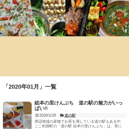
Hoshiboo Works
手作りと地産地消推し何でも屋のブログ
「
2020年01月
」
一覧
絵本の里けんぶち 道の駅の魅力がいっ
ぱい!!
2020/1/29
道の駅
周辺地域の産物でお茶を濁している道の駅もある中、
ここ剣淵町の「道の駅 絵本の里けんぶち」は、実に