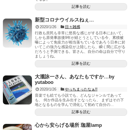
記事を読む
新型コロナウイルスねぇ…
2020/1/26
日々雑感
行政も庶民も非常に悠長な感じがする日本において、
しかも原発事故後9年が経とうとしている今、累積被
曝によって免疫力が相当落ちているであろう日本に於
いてこの強力な感染症が上陸したら、瞬く間に広がる
だろうと予測できる。皆さん、自分の命は自分で守り
ましょうね。
記事を読む
大瀧詠一さん、あなたもですか…by
yutaboo
2020/1/26
やっちまったなぁ!!
音楽でも絵でも小説でも、どんなジャンルであって
も、 何か作品を生み出すとなったら、 まずはその下
地となるものを学んで消化して初めて自分の...
記事を読む
心から安らげる場所 珈屋lamp