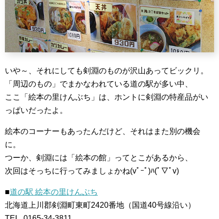
いや～、それにしても剣淵のものが沢山あってビックリ。
「周辺のもの」でまかなわれている道の駅が多い中、
ここ「絵本の里けんぶち」は、ホントに剣淵の特産品がい
っぱいだったよ。
絵本のコーナーもあったんだけど、それはまた別の機会
に。
つーか、剣淵には「絵本の館」ってとこがあるから、
次回はそっちに行ってみましょかね(vﾟｰﾟ)ﾊ(ﾟ▽ﾟv)
■
道の駅 絵本の里けんぶち
北海道上川郡剣淵町東町2420番地（国道40号線沿い）
TEL. 0165-34-3811