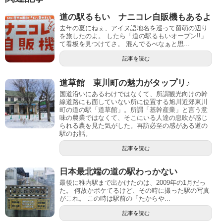
道の駅るもい ナニコレ自販機もあるよ
去年の夏にねぇ、アイヌ語地名を巡って留萌の辺り
を旅したのよ。 したら「道の駅るもいオープン!!」
て看板を見つけてさ。 混んでるべなぁと思...
記事を読む
道草館 東川町の魅力がタップリ♪
国道沿いにあるわけではなくて、所謂観光向けの幹
線道路にも面していない所に位置する旭川近郊東川
町の道の駅「道草館」。所謂「基幹産業」と言う意
味の農業ではなくて、そこにいる人達の息吹が感じ
られる農を見た気がした。再訪必至の感がある道の
駅のお話。
記事を読む
日本最北端の道の駅わっかない
最後に稚内駅まで出かけたのは、2009年の1月だっ
た。 何故かボケてるけど、その時に撮った駅の写真
がこれ。 この時は駅前の「たからや...
記事を読む