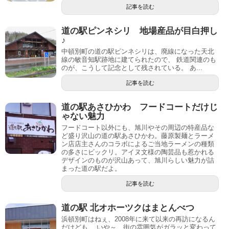
記事を読む
道の駅ピンネシリ 地場産品が目白押し
♪
中頓別町の道の駅ピンネシリは、廃線になった天北
線の敏音知駅跡地に建てられたので、 鉄道関連のも
のが、こうして記念として残されている。 あ...
記事を読む
道の駅あさひかわ フードコートだけじ
ゃない魅力
フードコート以外にも、旭川やその周辺の特産品な
ど盛り沢山の道の駅あさひかわ。藤原製麺とラーメ
ン店店主さんのコラボによるご当地ラーメンの種類
の多さにビックリ。アイヌ文様の陶芸品も惹かれる
デザインのものが沢山あって、旭川らしい魅力が詰
まった道の駅だよ。
記事を読む
道の駅 北オホーツクはまとんべつ
浜頓別町はねぇ、2008年に来て以来の再訪になるん
だけども、 いや～、街の雰囲気がガラッと変わって