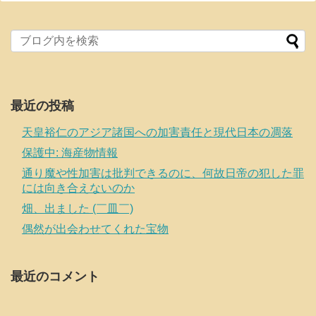
最近の投稿
天皇裕仁のアジア諸国への加害責任と現代日本の凋落
保護中: 海産物情報
通り魔や性加害は批判できるのに、何故日帝の犯した罪
には向き合えないのか
畑、出ました (￣皿￣)
偶然が出会わせてくれた宝物
最近のコメント