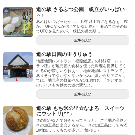
道の駅 さるふつ公園 帆立がいっぱい
～♪
あれはいつだったか…。 10年以上前になるなぁ、確
か。 UFOなんか信じていない俺が、初めて自分の目
でUFOを見たのが、 猿払の道の駅...
記事を読む
道の駅田園の里うりゅう
地産地消レストラン「福龍飯店」の姉妹店「レスト
ラン穂」が地元産の食材を使った料理を提供してく
れるのが嬉しいやねぇ～。地産地消レストランて、
ありそうでなかなかないからね。夏から初冬にかけ
ては、地元産の野菜や米が沢山並び、「あいす館」
のアイスもお勧めの道の駅だよ。
記事を読む
道の駅 もち米の里☆なよろ スイーツ
にウットリ(^^♪
道の駅がなんで好きかって言うと、 ご当地の産物と
その加工品に出会えるから。 その加工品にしても添
加物無しってものが多い。 館内にレ...