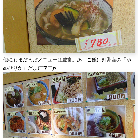
他にもまだまだメニューは豊富。あ、ご飯は剣淵産の「ゆ
めぴりか」だよ(￣∇￣)v