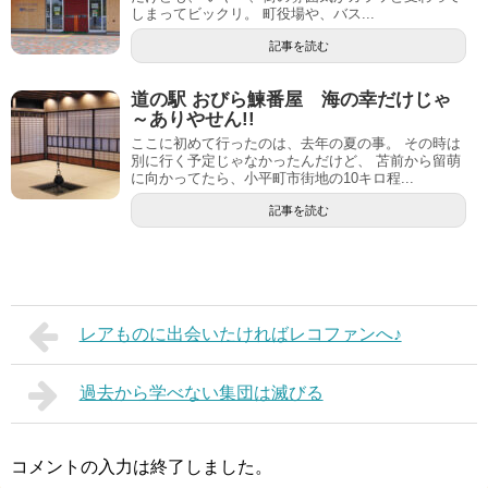
しまってビックリ。 町役場や、バス...
記事を読む
道の駅 おびら鰊番屋 海の幸だけじゃ
～ありやせん!!
ここに初めて行ったのは、去年の夏の事。 その時は
別に行く予定じゃなかったんだけど、 苫前から留萌
に向かってたら、小平町市街地の10キロ程...
記事を読む
レアものに出会いたければレコファンへ♪
過去から学べない集団は滅びる
コメントの入力は終了しました。