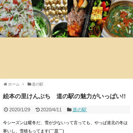
Hoshiboo Works
手作りと地産地消推し何でも屋のブログ
ホーム
道の駅
絵本の里けんぶち 道の駅の魅力がいっぱい!!
2020/1/29
2020/4/11
道の駅
今シーズンは暖冬だ、雪が少ないって言っても、やっぱ道北の冬は
寒いし、雪積もってます(￣皿￣)