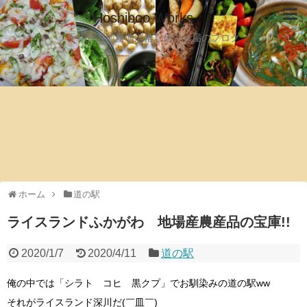
Hoshiboo Works
手作りと地産地消推し何でも屋のブログ
ホーム
道の駅
ライスランドふかがわ 地場産農産品の宝庫!!
2020/1/7
2020/4/11
道の駅
俺の中では「シラト コヒ 黒クプ」でお馴染みの道の駅ww
それがライスランド深川だ(￣皿￣)