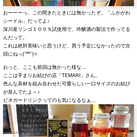
おーーーっ、この間きたときには無かったぞ。「ふかがわ
シードル」だってよ♪
深川産リンゴ１００％試使用で、吟醸酒の製法で作ってる
んだって。
これは絶対美味いと思うけど、買う予定になかったので次
回にねっ(´罒`)✧
おっと、ここも前回は無かった様な…
ここは手まりお結びの店「TEMARI」さん。
色んな具材を組み合わせた可愛らしい一口サイズのお結び
が並んでたよ～♪
ビネガードリンクってのも気になるなぁ…