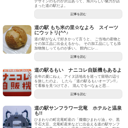
デザインのものが沢山あって、旭川らしい魅力が詰
まった道の駅だよ。
記事を読む
道の駅 もち米の里☆なよろ スイーツ
にウットリ(^^♪
道の駅がなんで好きかって言うと、 ご当地の産物と
その加工品に出会えるから。 その加工品にしても添
加物無しってものが多い。 館内にレ...
記事を読む
道の駅るもい ナニコレ自販機もあるよ
去年の夏にねぇ、アイヌ語地名を巡って留萌の辺り
を旅したのよ。 したら「道の駅るもいオープン!!」
て看板を見つけてさ。 混んでるべなぁと思...
記事を読む
道の駅サンフラワー北竜 ホテルと温泉
も!!
ひまわりの町北竜町産の「燦燦ひまわり油」や、黒
千石大豆、北竜町産米などに出会える道の駅サンフ