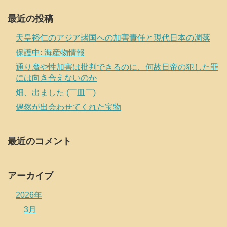
最近の投稿
天皇裕仁のアジア諸国への加害責任と現代日本の凋落
保護中: 海産物情報
通り魔や性加害は批判できるのに、何故日帝の犯した罪
には向き合えないのか
畑、出ました (￣皿￣)
偶然が出会わせてくれた宝物
最近のコメント
アーカイブ
2026年
3月