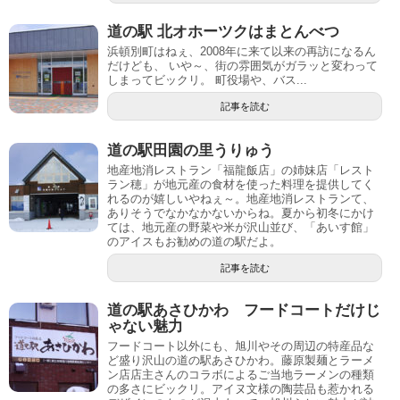
道の駅 北オホーツクはまとんべつ
浜頓別町はねぇ、2008年に来て以来の再訪になるん
だけども、 いや～、街の雰囲気がガラッと変わって
しまってビックリ。 町役場や、バス...
記事を読む
道の駅田園の里うりゅう
地産地消レストラン「福龍飯店」の姉妹店「レスト
ラン穂」が地元産の食材を使った料理を提供してく
れるのが嬉しいやねぇ～。地産地消レストランて、
ありそうでなかなかないからね。夏から初冬にかけ
ては、地元産の野菜や米が沢山並び、「あいす館」
のアイスもお勧めの道の駅だよ。
記事を読む
道の駅あさひかわ フードコートだけじ
ゃない魅力
フードコート以外にも、旭川やその周辺の特産品な
ど盛り沢山の道の駅あさひかわ。藤原製麺とラーメ
ン店店主さんのコラボによるご当地ラーメンの種類
の多さにビックリ。アイヌ文様の陶芸品も惹かれる