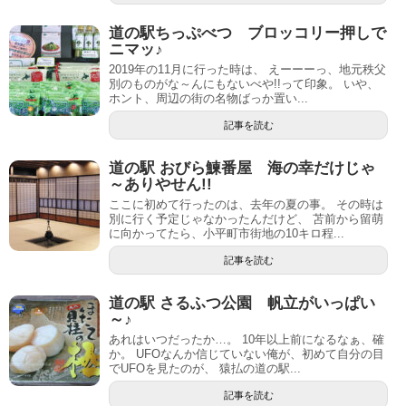
道の駅ちっぷべつ ブロッコリー押しで
ニマッ♪
2019年の11月に行った時は、 えーーーっ、地元秩父
別のものがな～んにもないべや!!って印象。 いや、
ホント、周辺の街の名物ばっか置い...
記事を読む
道の駅 おびら鰊番屋 海の幸だけじゃ
～ありやせん!!
ここに初めて行ったのは、去年の夏の事。 その時は
別に行く予定じゃなかったんだけど、 苫前から留萌
に向かってたら、小平町市街地の10キロ程...
記事を読む
道の駅 さるふつ公園 帆立がいっぱい
～♪
あれはいつだったか…。 10年以上前になるなぁ、確
か。 UFOなんか信じていない俺が、初めて自分の目
でUFOを見たのが、 猿払の道の駅...
記事を読む