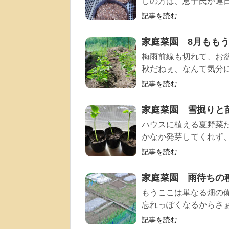
しの方は、息子氏が連日
記事を読む
家庭菜園 8月もも
梅雨前線も切れて、お
秋だねぇ、なんて気分に
記事を読む
家庭菜園 雪掘りと
ハウスに植える夏野菜た
かなか発芽してくれず、
記事を読む
家庭菜園 雨待ちの
もうここは単なる畑の
忘れっぽくなるからさぁ。
記事を読む