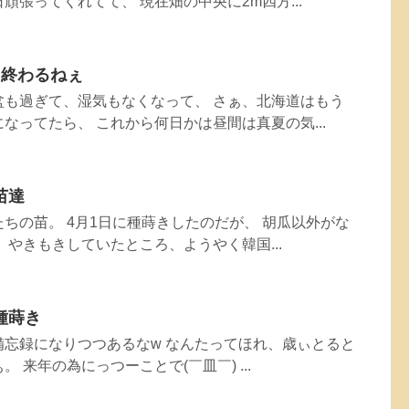
頑張ってくれてて、 現在畑の中央に2m四方...
う終わるねぇ
盆も過ぎて、湿気もなくなって、 さぁ、北海道はもう
なってたら、 これから何日かは昼間は真夏の気...
苗達
ちの苗。 4月1日に種蒔きしたのだが、 胡瓜以外がな
 やきもきしていたところ、ようやく韓国...
種蒔き
備忘録になりつつあるなw なんたってほれ、歳ぃとると
 来年の為にっつーことで(￣皿￣) ...