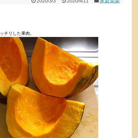
2020/3/3
2020/4/11
家庭菜園
。
ッチリした果肉。