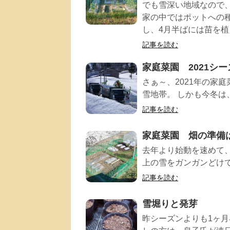
でも雪深い地域なので
家の中ではポットへの
し、4月半ばには苗を植
記事を読む
家庭菜園 2021シ
さぁ～、2021年の家庭
雪地帯。 しかも今冬は
記事を読む
家庭菜園 畑の準備は
去年より始動を速めて、
上の雪をガンガンどけて
記事を読む
雪堀りと発芽
昨シーズンよりも1ヶ月