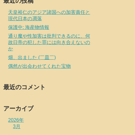
最近の投稿
天皇裕仁のアジア諸国への加害責任と
現代日本の凋落
保護中: 海産物情報
通り魔や性加害は批判できるのに、何
故日帝の犯した罪には向き合えないの
か
畑、出ました (￣皿￣)
偶然が出会わせてくれた宝物
最近のコメント
アーカイブ
2026年
3月