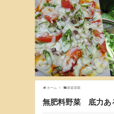
ホーム
家庭菜園
無肥料野菜 底力ある