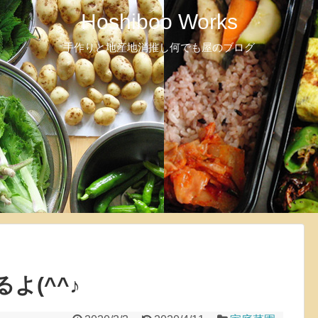
Hoshiboo Works
手作りと地産地消推し何でも屋のブログ
よ(^^♪