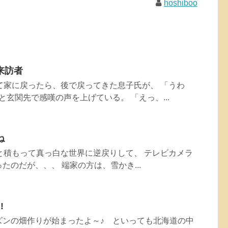
hoshiboo
来訪者
て家に戻ったら、後で戻ってきた息子氏が、 「うわ
と玄関先で感嘆の声を上げている。 「えっ、...
ね
と積もって真っ白な世界に逆戻りして、 テレビカメラ
たのだが、、、 端家の方は、雪かき...
!
ズンの畑作りが始まったよ～♪ といっても北海道の中