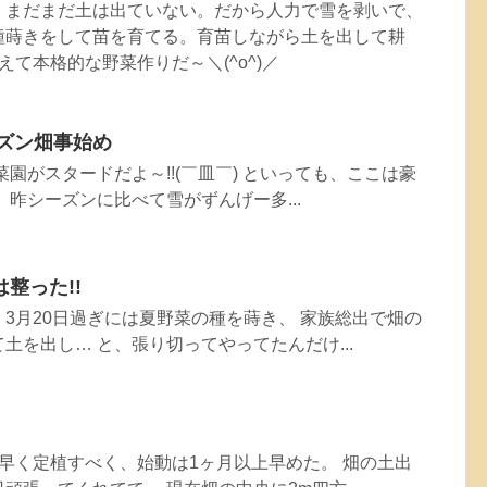
、まだまだ土は出ていない。だから人力で雪を剥いで、
種蒔きをして苗を育てる。育苗しながら土を出して耕
えて本格的な野菜作りだ～＼(^o^)／
ーズン畑事始め
菜園がスタードだよ～!!(￣皿￣) といっても、ここは豪
、昨シーズンに比べて雪がずんげー多...
整った!!
3月20日過ぎには夏野菜の種を蒔き、 家族総出で畑の
土を出し… と、張り切ってやってたんだけ...
早く定植すべく、始動は1ヶ月以上早めた。 畑の土出