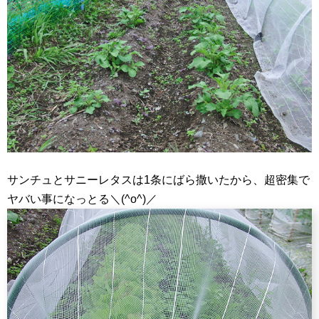
サンチュとサニーレタスは1条にばら撒いたから、超密集で
ヤバい事になっとる＼(^o^)／