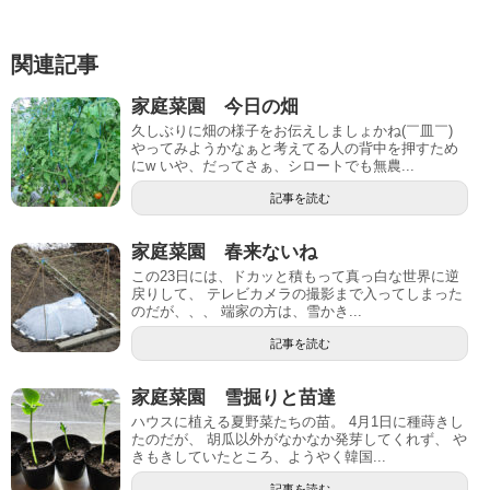
関連記事
家庭菜園 今日の畑
久しぶりに畑の様子をお伝えしましょかね(￣皿￣)
やってみようかなぁと考えてる人の背中を押すため
にw いや、だってさぁ、シロートでも無農...
記事を読む
家庭菜園 春来ないね
この23日には、ドカッと積もって真っ白な世界に逆
戻りして、 テレビカメラの撮影まで入ってしまった
のだが、、、 端家の方は、雪かき...
記事を読む
家庭菜園 雪掘りと苗達
ハウスに植える夏野菜たちの苗。 4月1日に種蒔きし
たのだが、 胡瓜以外がなかなか発芽してくれず、 や
きもきしていたところ、ようやく韓国...
記事を読む