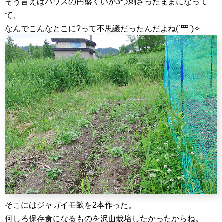
そう言えばハウスの円盤くいが3つ刺さったままになって
て、
なんでこんなとこに?って不思議だったんだよね(´罒`)✧
そこにはジャガイモ畝を2本作った。
何しろ保存食になるものを沢山栽培したかったからね。