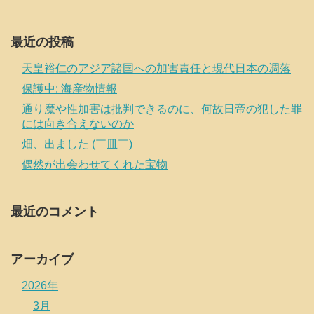
最近の投稿
天皇裕仁のアジア諸国への加害責任と現代日本の凋落
保護中: 海産物情報
通り魔や性加害は批判できるのに、何故日帝の犯した罪
には向き合えないのか
畑、出ました (￣皿￣)
偶然が出会わせてくれた宝物
最近のコメント
アーカイブ
2026年
3月