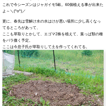
これで今シーズンはジャガイモ5畝。60個植える事が出来た
よ～＼(^o^)／
更に、春先は雪解け水の水はけが悪い場所に少し高くなっ
てるところがあって、
ここも草取りとかして、エゴマ2株を植えて、葉っぱ類の種
をバラ撒く予定。
ここは今息子氏が草取りして土を作ってくれてる。