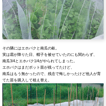
その隣にはエホバクと南瓜の畝。
実は霜が降りた日、帽子を被せていたのにも関わらず、
南瓜3/4とエホバク1/4がやられてしまった。
エホバクはまだポット苗が残ってたけど、
南瓜はもう無かったので、残念で悔しかったけど他人が育
てた苗を購入して植え替え。