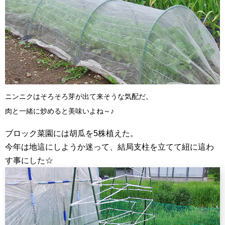
ニンニクはそろそろ芽が出て来そうな気配だ。
肉と一緒に炒めると美味いよね～♪
ブロック菜園には胡瓜を5株植えた。
今年は地這にしようか迷って、結局支柱を立てて紐に這わ
す事にした☆