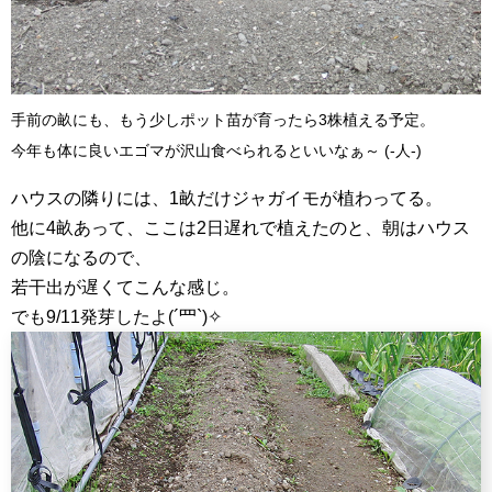
手前の畝にも、もう少しポット苗が育ったら3株植える予定。
今年も体に良いエゴマが沢山食べられるといいなぁ～ (-人-)
ハウスの隣りには、1畝だけジャガイモが植わってる。
他に4畝あって、ここは2日遅れで植えたのと、朝はハウス
の陰になるので、
若干出が遅くてこんな感じ。
でも9/11発芽したよ(´罒`)✧