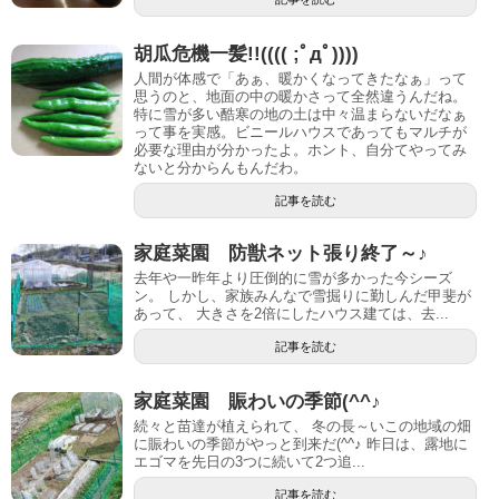
胡瓜危機一髪!!(((( ;ﾟдﾟ))))
人間が体感で「あぁ、暖かくなってきたなぁ」って
思うのと、地面の中の暖かさって全然違うんだね。
特に雪が多い酷寒の地の土は中々温まらないだなぁ
って事を実感。ビニールハウスであってもマルチが
必要な理由が分かったよ。ホント、自分てやってみ
ないと分からんもんだわ。
記事を読む
家庭菜園 防獣ネット張り終了～♪
去年や一昨年より圧倒的に雪が多かった今シーズ
ン。 しかし、家族みんなで雪掘りに勤しんだ甲斐が
あって、 大きさを2倍にしたハウス建ては、去...
記事を読む
家庭菜園 賑わいの季節(^^♪
続々と苗達が植えられて、 冬の長～いこの地域の畑
に賑わいの季節がやっと到来だ(^^♪ 昨日は、露地に
エゴマを先日の3つに続いて2つ追...
記事を読む