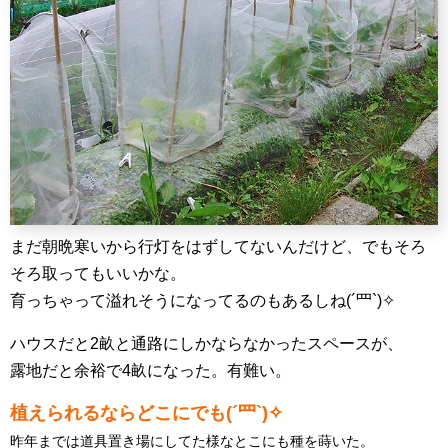
まだ朝晩寒いから行灯をはずしてないんだけど、でもそろ
そろ取ってもいいかな。
育っちゃって溢れそうになってるのもあるしね(´罒`)✧
ハウスだと2畝と通路にしかならなかったスペースが、
露地だと余裕で4畝になった。有難い。
植えられるならどこにでも(´罒`)✧
昨年までは道具置き場にしてた様なとこにも種を蒔いた。