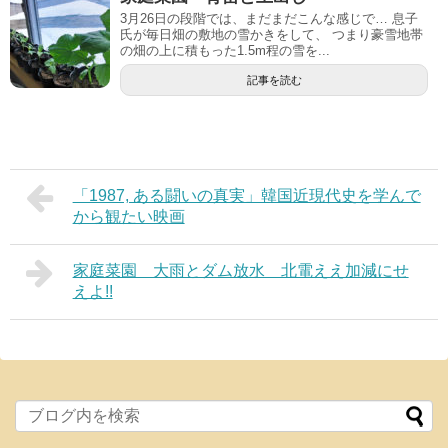
3月26日の段階では、まだまだこんな感じで… 息子
氏が毎日畑の敷地の雪かきをして、 つまり豪雪地帯
の畑の上に積もった1.5m程の雪を...
記事を読む
「1987, ある闘いの真実」韓国近現代史を学んで
から観たい映画
家庭菜園 大雨とダム放水 北電ええ加減にせ
えよ!!