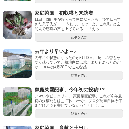
家庭菜園 初収穫と来訪者
11日、畑仕事が終わって家に戻ったら、後で戻って
きた息子氏が、 「うわっ、でけーよ、これ!!」と玄
関先で感嘆の声を上げている。 「えっ、...
記事を読む
去年より早いよ～♪
去年この状態になったのが5月13日。 周囲の雪もか
なり残っていて、敷地内には水たまりもあったのだ
が… 今年は4月30日でこんな感...
記事を読む
家庭菜園記事、今年初の投稿!!?
いやいやビックリ～。 家庭菜園記事、これが今年最
初の投稿だとは＿|￣|○ つーか、ブログ記事自体今年
まだひとつも書いていなかったという…...
記事を読む
家庭菜園 育苗と土出し