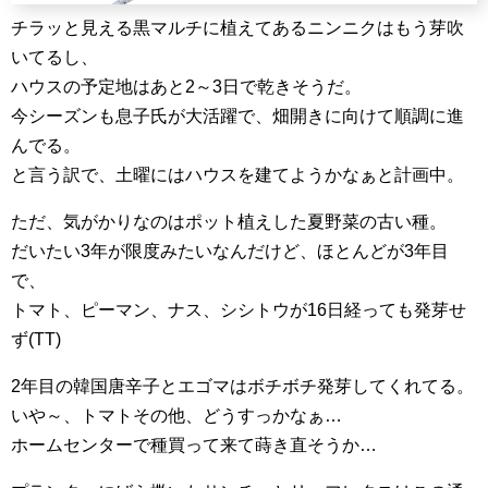
チラッと見える黒マルチに植えてあるニンニクはもう芽吹
いてるし、
ハウスの予定地はあと2～3日で乾きそうだ。
今シーズンも息子氏が大活躍で、畑開きに向けて順調に進
んでる。
と言う訳で、土曜にはハウスを建てようかなぁと計画中。
ただ、気がかりなのはポット植えした夏野菜の古い種。
だいたい3年が限度みたいなんだけど、ほとんどが3年目
で、
トマト、ピーマン、ナス、シシトウが16日経っても発芽せ
ず(TT)
2年目の韓国唐辛子とエゴマはボチボチ発芽してくれてる。
いや～、トマトその他、どうすっかなぁ…
ホームセンターで種買って来て蒔き直そうか…