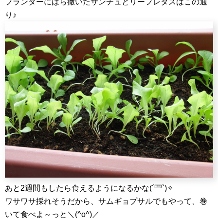
プランターにばら撒いたサンチュとリーフレタスはこの通
り♪
あと2週間もしたら食えるようになるかな(´罒`)✧
ワサワサ採れそうだから、サムギョプサルでもやって、巻
いて食べよ～っと＼(^o^)／