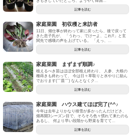
きもきしていたところ、ようやく韓国...
記事を読む
家庭菜園 初収穫と来訪者
11日、畑仕事が終わって家に戻ったら、後で戻って
きた息子氏が、 「うわっ、でけーよ、これ!!」と玄
関先で感嘆の声を上げている。 「えっ、...
記事を読む
家庭菜園 まずまず順調♪
植えるべき苗はほぼ全部植え終わり、 人参、大根の
種蒔きも終わって、 今は日々草取りと水やりに励ん
でおります(￣皿￣) なんとなくク...
記事を読む
家庭菜園 ハウス建てほぼ完了(^^♪
今年は去年よりかなり積雪が多かったんだけどさ、
畑再開3シーズン目で、そろそろ色々慣れて来たのも
あるし、 何より早い段階から野菜を育てて...
記事を読む