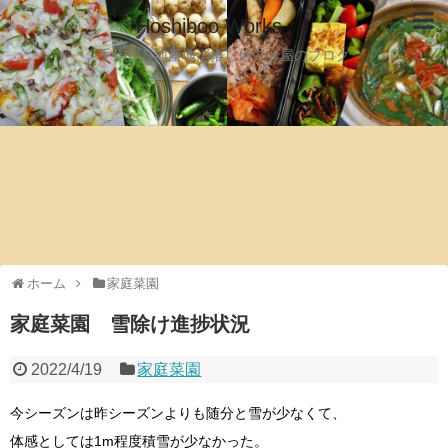
Hoshiboo Works
手作りと地産地消推し何でも屋のブログ
ホーム
家庭菜園
家庭菜園 雪除け進捗状況
2022/4/19
家庭菜園
今シーズンは昨シーズンよりも随分と雪が少なくて、
体感としては1m程度積雪が少なかった。