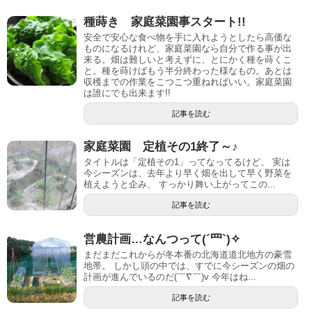
種蒔き 家庭菜園事スタート!!
安全で安心な食べ物を手に入れようとしたら高価な
ものになるけれど、家庭菜園なら自分で作る事が出
来る。畑は難しいと考えずに、とにかく種を蒔くこ
と。種を蒔けばもう半分終わった様なもの。あとは
収穫までの作業をこつこつ重ねればいい。家庭菜園
は誰にでも出来ます!!
記事を読む
家庭菜園 定植その1終了～♪
タイトルは「定植その1」ってなってるけど、 実は
今シーズンは、去年より早く畑を出して早く野菜を
植えようと企み、 すっかり舞い上がってこの...
記事を読む
営農計画…なんつって(´罒`)✧
まだまだこれからが冬本番の北海道道北地方の豪雪
地帯。 しかし頭の中では、すでに今シーズンの畑の
計画が進んでいるのだ(￣∇￣)v 今年はね...
記事を読む