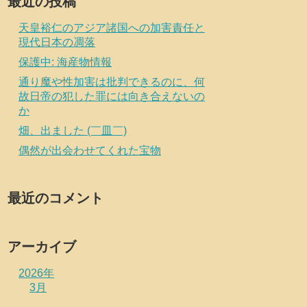
最近の投稿
天皇裕仁のアジア諸国への加害責任と
現代日本の凋落
保護中: 海産物情報
通り魔や性加害は批判できるのに、何
故日帝の犯した罪には向き合えないの
か
畑、出ました (￣皿￣)
偶然が出会わせてくれた宝物
最近のコメント
アーカイブ
2026年
3月