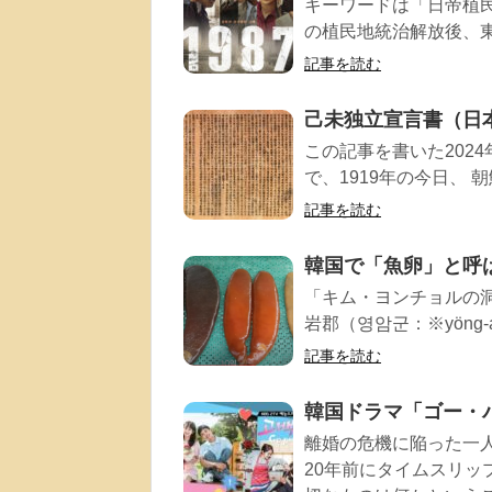
キーワードは「日帝植
の植民地統治解放後、東
記事を読む
己未独立宣言書（日
この記事を書いた202
で、1919年の今日、 朝
記事を読む
韓国で「魚卵」と呼
「キム・ヨンチョルの洞
岩郡（영암군：※yöng-a
記事を読む
韓国ドラマ「ゴー・
離婚の危機に陥った一
20年前にタイムスリ