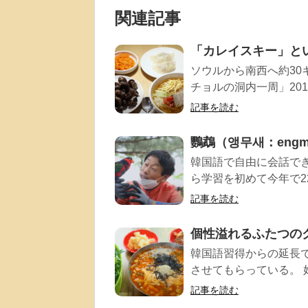
関連記事
「カレイスキー」と
ソウルから南西へ約30
チョルの洞内一周」201
記事を読む
鸚鵡（앵무새：engm
韓国語で自由に会話で
ら学習を初めて今年で22
記事を読む
個性溢れるふたつの
韓国語習得からの延長
させてもらっている。 
記事を読む