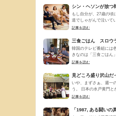
シン・ヘソンが放つ
もし自分が、27歳の頃
道でしゃがんで泣いてい
記事を読む
三食ごはん スロウ
韓国のテレビ番組には
きなのは「三食ごはん」
記事を読む
見どころ盛り沢山だ
いや、まずさぁ、週一の
う。 日本の水戸黄門と
記事を読む
「1987, ある闘