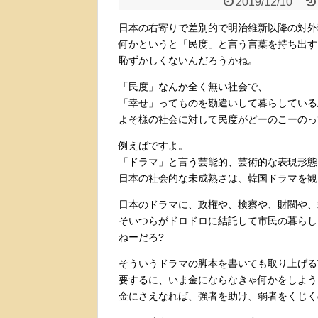
2019/12/10
日本の右寄りで差別的で明治維新以降の対外
何かというと「民度」と言う言葉を持ち出す
恥ずかしくないんだろうかね。
「民度」なんか全く無い社会で、
「幸せ」ってものを勘違いして暮らしている
よそ様の社会に対して民度がどーのこーのっ
例えばですよ。
「ドラマ」と言う芸能的、芸術的な表現形態
日本の社会的な
未成熟さは、韓国ドラマを観
日本のドラマに、政権や、検察や、財閥や、
そいつらがドロドロに結託して市民の暮らし
ねーだろ?
そういうドラマの脚本を書いても取り上げる
要するに、いま金にならなきゃ何かをしよう
金にさえなれば、強者を助け、弱者をくじく