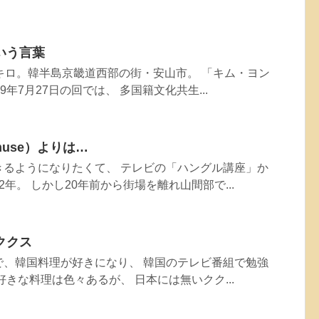
いう言葉
キロ。韓半島京畿道西部の街・安山市。 「キム・ヨン
9年7月27日の回では、 多国籍文化共生...
use）よりは…
きるようになりたくて、 テレビの「ハングル講座」か
年。 しかし20年前から街場を離れ山間部で...
ククス
で、韓国料理が好きになり、 韓国のテレビ番組で勉強
好きな料理は色々あるが、 日本には無いクク...