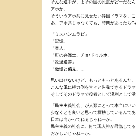
そんな連中が、よその国の民度がどーだなん
アホか。
そういうアホ共に見せたい韓国ドラマを、こ
あ、アホ共じゃなくても、時間があったらGya
「ミスハンムラビ」
「記憶」
「番人」
「町の弁護士、チョ‣ドゥルホ」
「改過遷善」
「傲慢と偏見」…
思い出せないけど、もっともっとあるんだ。
こんな風に権力側を堂々と告発できるドラマ
そしてそのドラマで役者として溌剌として活
「民主主義社会」が人類にとって本当にいい
少なくとも良いと思って標榜しているんであ
日本は向かってねぇじゃねーか。
民主主義の社会に、何で現人神が君臨してる
おかしいじゃねーか。