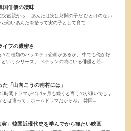
韓国俳優の凄味
に突然親から… あんたは実は財閥の子だ ひとけのない
た幼いあんたを拾って実の子として育て...
ライフの濃密さ
色々な種類のバラエティ企画があるが、 中でも俺が好
というシリーズ。 ベテランの域にいる俳優と若...
った「山向こうの南村には」
1時間ドラマが4年4ヶ月も続くと言うのが凄いでしょ
かとは違って、ホームドラマだからね。 韓国...
いの真実」韓国近現代史を学んでから観たい映画