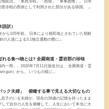
民地統治」「東西冷戦」「西側」「軍事政権」。 日帝
西冷戦の西側として利用された部分がある韓国。 ...
本語訳）
4年から105年前。 日本により植民地とされていた朝鮮
鮮の人達による3.1独立運動の際に...
ばれる食べ物とは? 全羅南道・霊岩郡の珍味
内一周」、2020年7月11日放送分は、 全羅南道・霊
m-gun）から。 いつもの様に...
バック夫婦」 俯瞰する事で見える大切なもの
人息子のいる夫婦が、現在の38歳の記憶を持ったまま
ップして自分の人生を俯瞰して、人生において本当に大