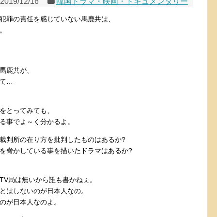
2019/12/16
韓国ドラマ・映画・ドキュメンタリー
犯罪の責任を感じていない馬鹿共は、
。
馬鹿共が、
て…
をとってみても、
る事でよ～く分かるよ。
裁判所の在り方を批判したものはあるか?
を脅かしている事を描いたドラマはあるか?
TV局は無いから誰も書かねぇ。
とはしないのが日本人なの。
のが日本人なのよ。