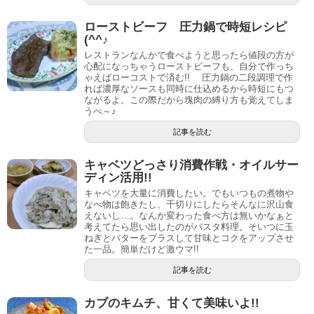
ローストビーフ 圧力鍋で時短レシピ
(^^♪
レストランなんかで食べようと思ったら値段の方が
心配になっちゃうローストビーフも、自分で作っち
ゃえばローコストで済む!! 圧力鍋の二段調理で作
れば濃厚なソースも同時に仕込めるから時短にもつ
ながるよ。この際だから塊肉の縛り方も覚えてしま
うべ～♪
記事を読む
キャベツどっさり消費作戦・オイルサー
ディン活用!!
キャベツを大量に消費したい。でもいつもの煮物や
なべ物は飽きたし、千切りにしたらそんなに沢山食
えないし…。なんか変わった食べ方は無いかなぁと
考えてたら思い出したのがパスタ料理。そいつに玉
ねぎとバターをプラスして甘味とコクをアップさせ
た一品。簡単だけど激ウマ!!
記事を読む
カブのキムチ、甘くて美味いよ!!