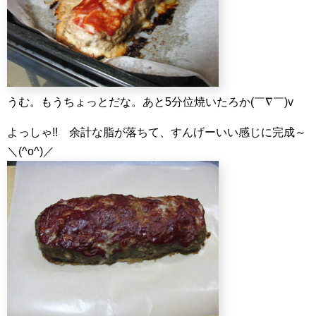
うむ。もうちょっとだな。あと5分位焼いたろか(￣∇￣)v
よっしゃ!! 余計な脂が落ちて、すんげーいい感じに完成～
＼(^o^)／