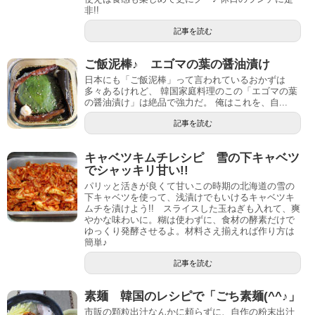
非!!
記事を読む
ご飯泥棒♪ エゴマの葉の醤油漬け
日本にも「ご飯泥棒」って言われているおかずは
多々あるけれど、 韓国家庭料理のこの「エゴマの葉
の醤油漬け」は絶品で強力だ。 俺はこれを、自...
記事を読む
キャベツキムチレシピ 雪の下キャベツ
でシャッキリ甘い!!
パリッと活きが良くて甘いこの時期の北海道の雪の
下キャベツを使って、浅漬けでもいけるキャベツキ
ムチを漬けよう!! スライスした玉ねぎも入れて、爽
やかな味わいに。糊は使わずに、食材の酵素だけで
ゆっくり発酵させるよ。材料さえ揃えれば作り方は
簡単♪
記事を読む
素麺 韓国のレシピで「ごち素麺(^^♪」
市販の顆粒出汁なんかに頼らずに、自作の粉末出汁