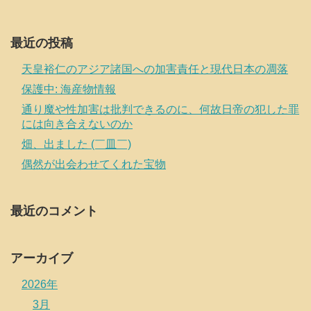
最近の投稿
天皇裕仁のアジア諸国への加害責任と現代日本の凋落
保護中: 海産物情報
通り魔や性加害は批判できるのに、何故日帝の犯した罪
には向き合えないのか
畑、出ました (￣皿￣)
偶然が出会わせてくれた宝物
最近のコメント
アーカイブ
2026年
3月