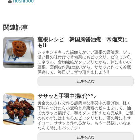
hoshiboo
関連記事
蓮根レシピ 韓国風醤油煮 常備菜に
も!!
シャキシャキした歯触りがいい蓮根の醤油煮。少し
濃い目の味付けで常備菜にもピッタリ。ビタミンC、
ミネラル、食物繊維がタップリだから、体にもいい
蓮根。面倒な作業は無いから、ササッと作って冷蔵
保存して、毎日少しずつ頂きましょう!!
記事を読む
ササッと手羽中揚げ(^^♪
黄金比のタレで作る超簡単な手羽中の揚げ物。軽く
下味をつけたら小麦粉と片栗粉の粉をまぶして、油
でカラッと揚げて、和えダレで和えたら完成!! ご飯
のおかずにはもちろんピッタリだし、酒の肴にもサ
イコー。ササッと作れるから、もう一品欲しいなぁ
なんて時にもバッチシ♪
記事を読む