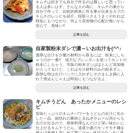
キムチは好きでも自分で作るのは難しいと思ってい
る人は多いはず。そんな人の為に、キムチの素から
自分で作って、比較的簡単に作る事が出来るカブの
キムチのレシピを紹介。段取りさえうまくやれれば
時短にもつながり、何より添加物の心配が無いから
安心で、美味い!!
記事を読む
自家製粉末ダシで濃～いお出汁を(^^♪
濃厚な出汁を少量の材料から取るには、粉末にしち
ゃうのが一番!! 強力なブレンダ―を使ってホントの
粉末にしちゃう。市販の粉末ダシはほとんど添加物
が入ってるけど、これはモロ材料のみの粉末ダシ。
面倒な時は出汁パックに入れずにそのまんま鍋に入
れて煮込んじゃえば時短にもつながるよ。
記事を読む
キムチうどん あったかメニューのレシ
ピ
旨味たっぷりのキムチパワーをうどんの出汁に生か
した一品。細切れの豚肉と玉ねぎやムール貝からも
出汁が出るので、簡単料理なんだけど深い味わいに
仕上がるキムチうどん。道産小麦のモッチモチ麺を
使えば食感も楽しめて更にグー♪ 休日のランチに是