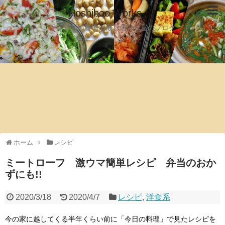
Hoshiboo Works
手作りと地産地消推し何でも屋のブログ
ホーム
レシピ
ミートローフ 激ウマ簡単レシピ 弁当のおか
ずにも!!
2020/3/18
2020/4/7
レシピ
,
洋食系
今の家に越してくる半年くらい前に「今日の料理」で見たレシピを