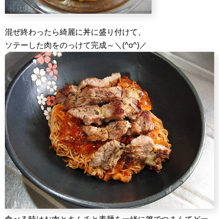
混ぜ終わったら綺麗に丼に盛り付けて、
ソテーした肉をのっけて完成～＼(^o^)／