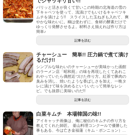
でシャッキリ甘い!!
パリッと活きが良くて甘いこの時期の北海道の雪の
下キャベツを使って、浅漬けでもいけるキャベツキ
ムチを漬けよう!! スライスした玉ねぎも入れて、爽
やかな味わいに。糊は使わずに、食材の酵素だけで
ゆっくり発酵させるよ。材料さえ揃えれば作り方は
簡単♪
記事を読む
チャーシュー 簡単!! 圧力鍋で煮て漬け
るだけ!!
シンプルな味わいのチャーシューが美味かった函館
のラーメン店「昭和苑」の味を再現したくてあれこ
れやっていたら偶然近づけた作り方。紅茶で豚肉の
臭みを消し、焼いたような香ばしさを加え、一晩タ
レに漬けて味を決めるといういたって簡単なレシ
ピ。でも抜群に美味いのだ!!
記事を読む
白菜キムチ 本場韓国の味!!
アイキャッチ画像は、俺に秘伝のキムチの作り方を
教えてくれた師匠。 釜山料理コンクールで優勝した
事もある、今は亡き金福蓮（キム・ポンニョン）...