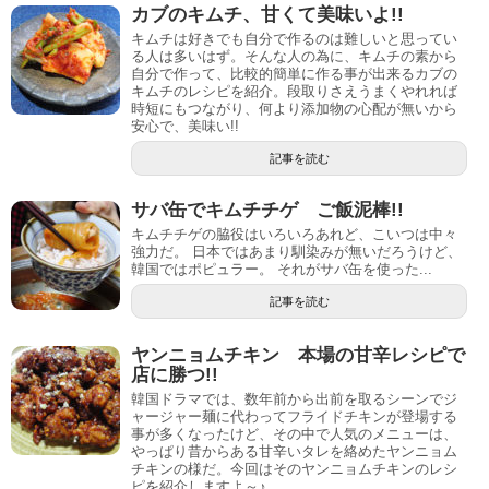
カブのキムチ、甘くて美味いよ!!
キムチは好きでも自分で作るのは難しいと思ってい
る人は多いはず。そんな人の為に、キムチの素から
自分で作って、比較的簡単に作る事が出来るカブの
キムチのレシピを紹介。段取りさえうまくやれれば
時短にもつながり、何より添加物の心配が無いから
安心で、美味い!!
記事を読む
サバ缶でキムチチゲ ご飯泥棒!!
キムチチゲの脇役はいろいろあれど、こいつは中々
強力だ。 日本ではあまり馴染みが無いだろうけど、
韓国ではポピュラー。 それがサバ缶を使った...
記事を読む
ヤンニョムチキン 本場の甘辛レシピで
店に勝つ!!
韓国ドラマでは、数年前から出前を取るシーンでジ
ャージャー麺に代わってフライドチキンが登場する
事が多くなったけど、その中で人気のメニューは、
やっぱり昔からある甘辛いタレを絡めたヤンニョム
チキンの様だ。今回はそのヤンニョムチキンのレシ
ピを紹介しますよ～♪