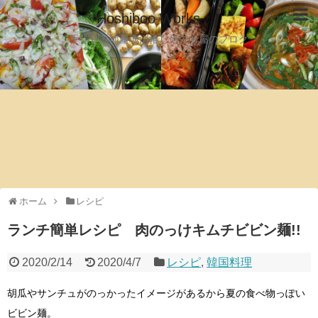
Hoshiboo Works
手作りと地産地消推し何でも屋のブログ
ホーム
レシピ
ランチ簡単レシピ 肉のっけキムチビビン麺!!
2020/2/14
2020/4/7
レシピ
,
韓国料理
胡瓜やサンチュがのっかったイメージがあるから夏の食べ物っぽい
ビビン麺。