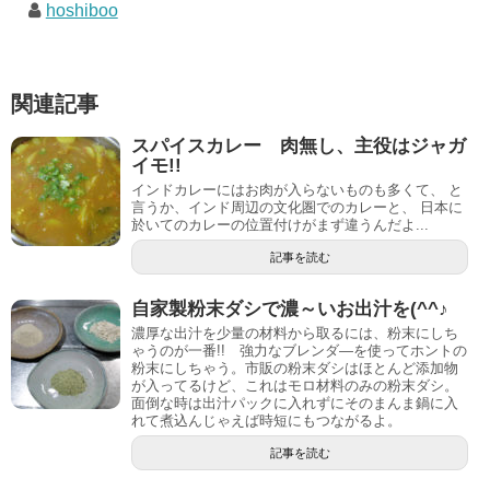
hoshiboo
関連記事
スパイスカレー 肉無し、主役はジャガ
イモ!!
インドカレーにはお肉が入らないものも多くて、 と
言うか、インド周辺の文化圏でのカレーと、 日本に
於いてのカレーの位置付けがまず違うんだよ...
記事を読む
自家製粉末ダシで濃～いお出汁を(^^♪
濃厚な出汁を少量の材料から取るには、粉末にしち
ゃうのが一番!! 強力なブレンダ―を使ってホントの
粉末にしちゃう。市販の粉末ダシはほとんど添加物
が入ってるけど、これはモロ材料のみの粉末ダシ。
面倒な時は出汁パックに入れずにそのまんま鍋に入
れて煮込んじゃえば時短にもつながるよ。
記事を読む