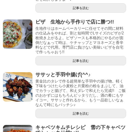
記事を読む
ピザ 生地から手作りで店に勝つ!!
生地作りはホームベーカリーに任せてその間に材料
の仕込みをやれば、割と短時間でLサイズのピザが2
枚焼き上がるよ。ピザソースも本格的にやるのが面
倒だなぁって時は、ケチャップとマヨネーズと香辛
料などで代用。専門店に負けない美味いピザを自宅
で作っちゃおう!!
記事を読む
ササッと手羽中揚げ(^^♪
黄金比のタレで作る超簡単な手羽中の揚げ物。軽く
下味をつけたら小麦粉と片栗粉の粉をまぶして、油
でカラッと揚げて、和えダレで和えたら完成!! ご飯
のおかずにはもちろんピッタリだし、酒の肴にもサ
イコー。ササッと作れるから、もう一品欲しいなぁ
なんて時にもバッチシ♪
記事を読む
キャベツキムチレシピ 雪の下キャベツ