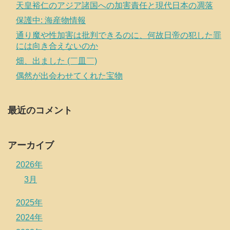
天皇裕仁のアジア諸国への加害責任と現代日本の凋落
保護中: 海産物情報
通り魔や性加害は批判できるのに、何故日帝の犯した罪
には向き合えないのか
畑、出ました (￣皿￣)
偶然が出会わせてくれた宝物
最近のコメント
アーカイブ
2026年
3月
2025年
2024年