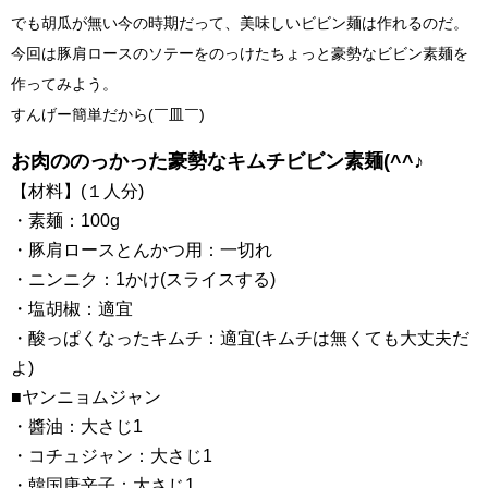
でも胡瓜が無い今の時期だって、美味しいビビン麺は作れるのだ。
今回は豚肩ロースのソテーをのっけたちょっと豪勢なビビン素麺を
作ってみよう。
すんげー簡単だから(￣皿￣)
お肉ののっかった豪勢なキムチビビン素麺(^^♪
【材料】(１人分)
・素麺：100g
・豚肩ロースとんかつ用：一切れ
・ニンニク：1かけ(スライスする)
・塩胡椒：適宜
・酸っぱくなったキムチ：適宜(キムチは無くても大丈夫だ
よ)
■ヤンニョムジャン
・醬油：大さじ1
・コチュジャン：大さじ1
・韓国唐辛子：大さじ1