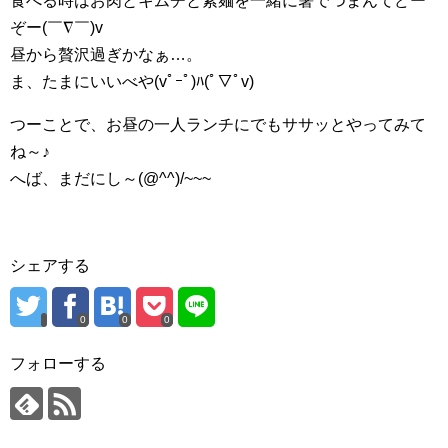
食べる時はお肉とキムチと素麺を一緒に箸でつまんてどー
ぞー(￣∇￣)v
昼から贅沢過ぎかなぁ…。
ま、たまにいいべや(vﾟｰﾟ)ﾊ(ﾟ▽ﾟv)
つーことで、お昼の一人ランチにでもササッとやってみて
ね～♪
へば、まだにし～(@^^)/~~~
シェアする
0
0
0
フォローする