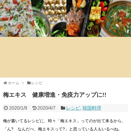
Hoshiboo Works
手作りと地産地消推し何でも屋のブログ
ホーム
レシピ
梅エキス 健康増進・免疫力アップに!!
2020/1/9
2020/4/7
レシピ
,
韓国料理
俺が書いてるレシピに、時々「梅エキス」ってのが出て来るから、
「ん? なんだべ、梅エキスって?」と思っている人もいるべね。