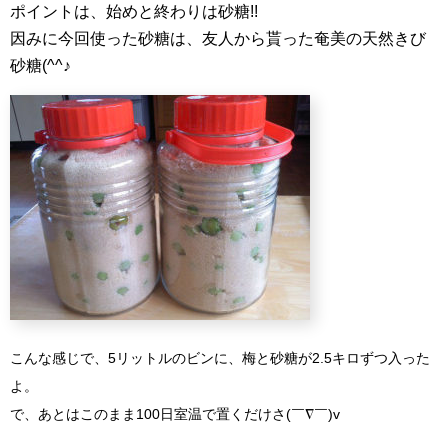
ポイントは、始めと終わりは砂糖!!
因みに今回使った砂糖は、友人から貰った奄美の天然きび
砂糖(^^♪
こんな感じで、5リットルのビンに、梅と砂糖が2.5キロずつ入った
よ。
で、あとはこのまま100日室温で置くだけさ(￣∇￣)v