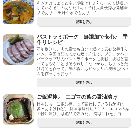
キムチはちょっと辛い漬物でしょ? な～んて勘違い
しているそこのあなた!! キムチは大変優秀な発酵食
品であり、 出汁の素でもあり、 1...
記事を読む
パストラミポーク 無添加で安心♪ 手
作りレシピ
添加物無し、肉の産地も自分で選べて安心な手作り
ハム。今回は茹でてから焼く方法で、ブラックペッ
パータップリのパストラミポークに挑戦。挑戦と言
ってもやることはそう難しくないから、ちょっとだ
け時間を作って、酒の肴にもピッタリの美味しいハ
ムを作っちゃおう!!
記事を読む
ご飯泥棒♪ エゴマの葉の醤油漬け
日本にも「ご飯泥棒」って言われているおかずは
多々あるけれど、 韓国家庭料理のこの「エゴマの葉
の醤油漬け」は絶品で強力だ。 俺はこれを、自...
記事を読む