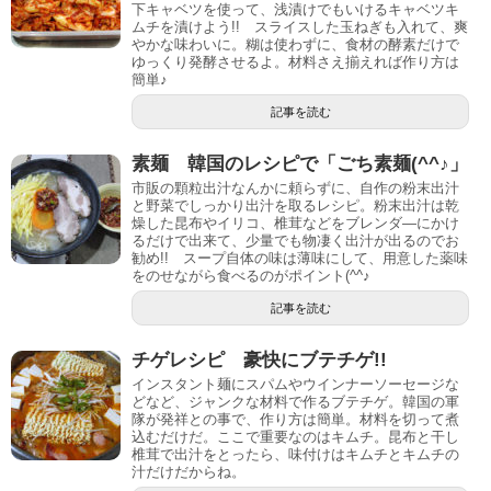
下キャベツを使って、浅漬けでもいけるキャベツキ
ムチを漬けよう!! スライスした玉ねぎも入れて、爽
やかな味わいに。糊は使わずに、食材の酵素だけで
ゆっくり発酵させるよ。材料さえ揃えれば作り方は
簡単♪
記事を読む
素麺 韓国のレシピで「ごち素麺(^^♪」
市販の顆粒出汁なんかに頼らずに、自作の粉末出汁
と野菜でしっかり出汁を取るレシピ。粉末出汁は乾
燥した昆布やイリコ、椎茸などをブレンダ―にかけ
るだけで出来て、少量でも物凄く出汁が出るのでお
勧め!! スープ自体の味は薄味にして、用意した薬味
をのせながら食べるのがポイント(^^♪
記事を読む
チゲレシピ 豪快にブテチゲ!!
インスタント麺にスパムやウインナーソーセージな
どなど、ジャンクな材料で作るブテチゲ。韓国の軍
隊が発祥との事で、作り方は簡単。材料を切って煮
込むだけだ。ここで重要なのはキムチ。昆布と干し
椎茸で出汁をとったら、味付けはキムチとキムチの
汁だけだからね。