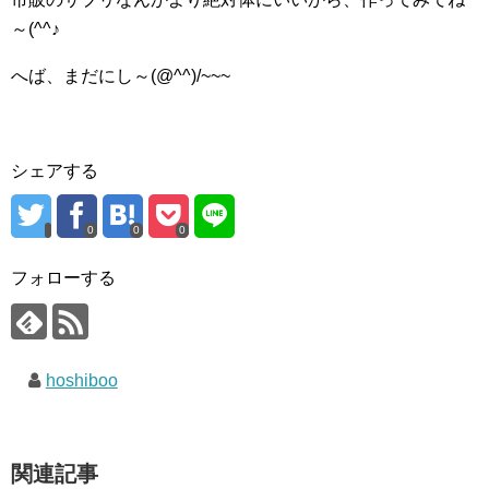
～(^^♪
へば、まだにし～(@^^)/~~~
シェアする
0
0
0
フォローする
hoshiboo
関連記事