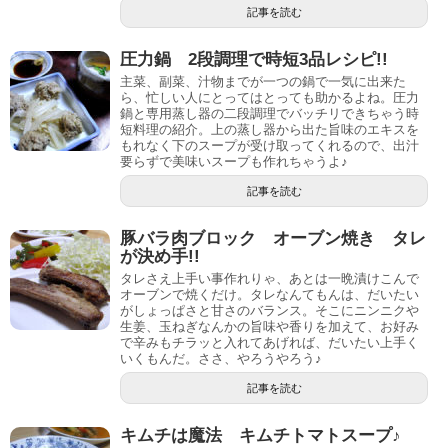
記事を読む
圧力鍋 2段調理で時短3品レシピ!!
主菜、副菜、汁物までが一つの鍋で一気に出来た
ら、忙しい人にとってはとっても助かるよね。圧力
鍋と専用蒸し器の二段調理でバッチリできちゃう時
短料理の紹介。上の蒸し器から出た旨味のエキスを
もれなく下のスープが受け取ってくれるので、出汁
要らずで美味いスープも作れちゃうよ♪
記事を読む
豚バラ肉ブロック オーブン焼き タレ
が決め手!!
タレさえ上手い事作れりゃ、あとは一晩漬けこんで
オーブンで焼くだけ。タレなんてもんは、だいたい
がしょっぱさと甘さのバランス。そこにニンニクや
生姜、玉ねぎなんかの旨味や香りを加えて、お好み
で辛みもチラッと入れてあげれば、だいたい上手く
いくもんだ。ささ、やろうやろう♪
記事を読む
キムチは魔法 キムチトマトスープ♪