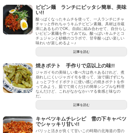
ビビン麺 ランチにピッタシ簡単、美味
い!!
酸っぱくなったキムチを使って、一人ランチにチャ
チャッと作れちゃうキムチビビン素麺。具材は冷蔵
庫にあるものでOK。自由に組み合わせて、自分らし
いビビン素麺を作ってみてね。酸っぱいキムチとコ
チュジャンと砂糖のコラボで、甘辛酸っぱい楽しい
味わいが楽しめるよ～♪
記事を読む
焼きポテト 手作りで店以上の味!!
ジャガイモの美味しい食べ方は色々あるけれど、煮
崩れしにくいジャガイモを使って、油で揚げずにち
ょっとフライドポテトに使い感じの焼きポテトを作
ってみよう。茹でて焼くだけの簡単シンプルな料理
なんだけど、これがなかなかハマる食感と味なの
だ。
記事を読む
キャベツキムチレシピ 雪の下キャベツ
でシャッキリ甘い!!
パリッと活きが良くて甘いこの時期の北海道の雪の