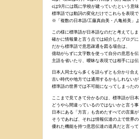
cは9月には既に学校が建っていたという意
標準語では動詞の変化だけでこれらを表現で
※「複数の日本語/工藤真由美・八亀裕美」
この様に標準語が日本語なのだと考えてしま
確かに情報量と言う点では紹介したブログに
だから標準語で意思疎通を図る場合は、
億劫がらずに文字数を使って自分の意思を伝
主語を省いたり、曖昧な表現では相手には伝
日本人同士なら多くを語らずとも分かり合え
古い時代や地方では通用するかもしれないが
標準語の世界では不可能になってしまったの
ここまで見てきて分かるのは、標準語が日本
どうやら間違っているのではないかと言う事
日本にある「方言」も含めたすべての言葉が
そうであれば、それは情報伝達の上で世界の
優れた機能を持つ意思伝達の道具だと
言って