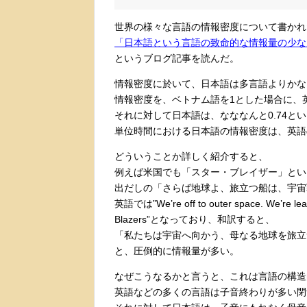
世界の様々な言語の情報密度について書かれ
「日本語という言語の致命的な情報量の少な
というブログ記事を読んだ。
情報密度に於いて、日本語は多言語よりかな
情報密度を、ベトナム語を1とした場合に、英
それに対して日本語は、なななんと0.74と
単位時間における日本語の情報密度は、英語
どういうことか詳しく紹介すると、
例えば米国でも「スター・ブレイザー」とい
出だしの「さらば地球よ、旅立つ船は、宇宙
英語では”We’re off to outer space. We’re leav
Blazers”となっており、和訳すると、
「私たちは宇宙へ向かう、母なる地球を旅立
と、圧倒的に情報量が多い。
なぜこうなるかと言うと、これは言語の構造
英語などの多くの言語は子音終わりが多い閉