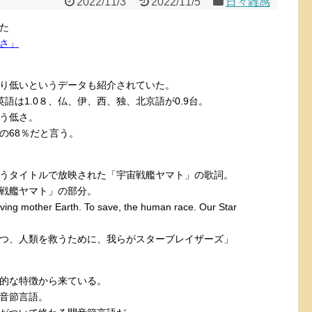
2022/11/3
2022/11/5
日々雑感
た
さ」
り低いというデータも紹介されていた。
語は1.0８、仏、伊、西、独、北京語が0.9台。
いう低さ。
の68％だと言う。
うタイトルで放映された「宇宙戦艦ヤマト」の歌詞。
戦艦ヤマト」の部分。
ing mother Earth. To save, the human race. Our Star
つ、人類を救うために、我らがスターブレイザーズ」
的な特徴から来ている。
音節言語。