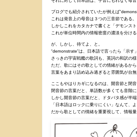
それに対して日本語は、子音にもれなく母音
ブログでも紹介されていたが例えば”demonst
これは発音上の母音は３つの三音節である。
しかしこれをカタカナで書くと「デモンスト
これが単位時間内の情報密度の濃淡を分ける
が、しかし、待てよ、と。
“demonstrate”は、日本語で言ったら「示
さっきの宇宙戦艦の歌詞も、英詞の和訳の様
ただ、歌にはその歌としての情緒があるから
言葉をあまり詰め込み過ぎると雰囲気が台無
ここもやはりカギになるのは、開音節と閉音
閉音節の言葉だと、単語数が多くても音階に
しかし開音節の言葉だと、ドタバタ感が半端
「日本語はロックに乗りにくい」なんて、よ
だから歌としての情緒を重要視して、情報量