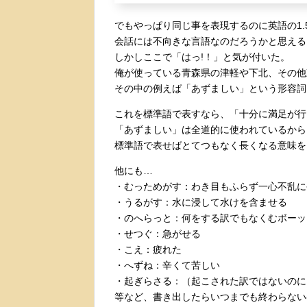
でもやっぱり同じ事を表現するのに英語の1
会話には不向きな言語なのだろうかと思える
しかしここで「はっ!！」と気が付いた。
俺が使っている青森県の津軽や下北、その他
その中の例えば「あずましい」という形容詞
これを標準語で表すなら、「十分に満足が行
「あずましい」は全道的に使われているから
標準語で表せばとてつもなく長くなる意味を
他にも…
・むっためがす：わき目もふらず一心不乱に
・うるがす：水に浸して水けを含ませる
・のへらっと：何をする訳でもなくむボーッ
・せつぐ：急がせる
・こえ：疲れた
・へずね：辛くて苦しい
・起ぎらさる：（起こされた訳ではないのに
等など、書き出したらいつまでも終わらない