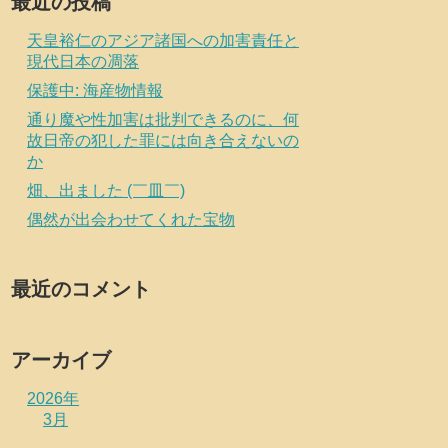
最近の投稿
天皇裕仁のアジア諸国への加害責任と
現代日本の凋落
保護中: 海産物情報
通り魔や性加害は批判できるのに、何
故日帝の犯した罪には向き合えないの
か
畑、出ました (￣皿￣)
偶然が出会わせてくれた宝物
最近のコメント
アーカイブ
2026年
3月