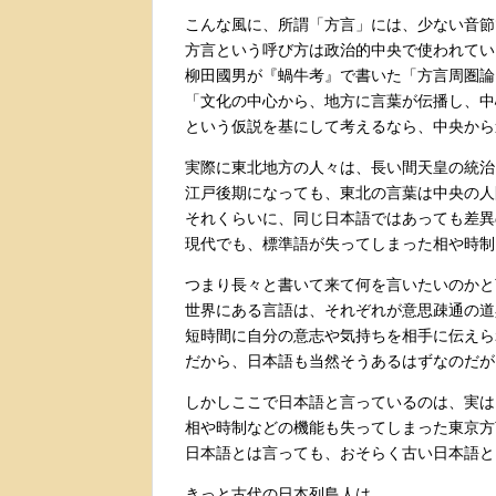
こんな風に、所謂「方言」には、少ない音節
方言という呼び方は政治的中央で使われてい
柳田國男が『蝸牛考』で書いた「方言周圏論
「文化の中心から、地方に言葉が伝播し、中
という仮説を基にして考えるなら、中央から
実際に東北地方の人々は、長い間天皇の統治
江戸後期になっても、東北の言葉は中央の人
それくらいに、同じ日本語ではあっても差異
現代でも、標準語が失ってしまった相や時制
つまり長々と書いて来て何を言いたいのかと
世界にある言語は、それぞれが意思疎通の道
短時間に自分の意志や気持ちを相手に伝えら
だから、日本語も当然そうあるはずなのだが
しかしここで日本語と言っているのは、実は
相や時制などの機能も失ってしまった東京方
日本語とは言っても、おそらく古い日本語と
きっと古代の日本列島人は、