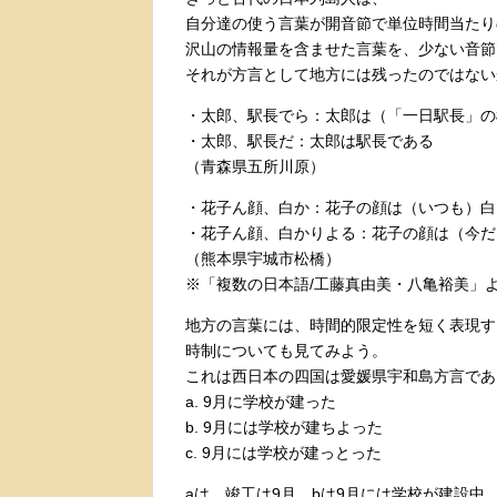
自分達の使う言葉が開音節で単位時間当たり
沢山の情報量を含ませた言葉を、少ない音節
それが方言として地方には残ったのではない
・太郎、駅長でら：太郎は（「一日駅長」の
・太郎、駅長だ：太郎は駅長である
（青森県五所川原）
・花子ん顔、白か：花子の顔は（いつも）白
・花子ん顔、白かりよる：花子の顔は（今だ
（熊本県宇城市松橋）
※「複数の日本語/工藤真由美・八亀裕美」
地方の言葉には、時間的限定性を短く表現す
時制についても見てみよう。
これは西日本の四国は愛媛県宇和島方言であ
a. 9月に学校が建った
b. 9月には学校が建ちよった
c. 9月には学校が建っとった
aは、竣工は9月。bは9月には学校が建設中