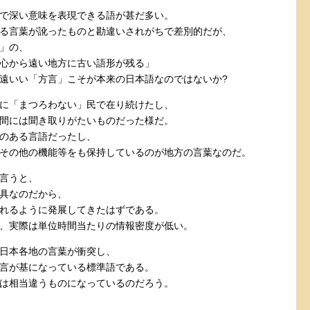
で深い意味を表現できる語が甚だ多い。
る言葉が訛ったものと勘違いされがちで差別的だが、
」の、
心から遠い地方に古い語形が残る」
遠いい「方言」こそが本来の日本語なのではないか?
に「まつろわない」民で在り続けたし、
間には聞き取りがたいものだった様だ。
のある言語だったし、
その他の機能等をも保持しているのが地方の言葉なのだ。
言うと、
具なのだから、
れるように発展してきたはずである。
、実際は単位時間当たりの情報密度が低い。
日本各地の言葉が衝突し、
言が基になっている標準語である。
は相当違うものになっているのだろう。