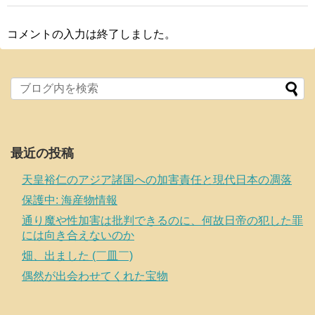
コメントの入力は終了しました。
最近の投稿
天皇裕仁のアジア諸国への加害責任と現代日本の凋落
保護中: 海産物情報
通り魔や性加害は批判できるのに、何故日帝の犯した罪
には向き合えないのか
畑、出ました (￣皿￣)
偶然が出会わせてくれた宝物