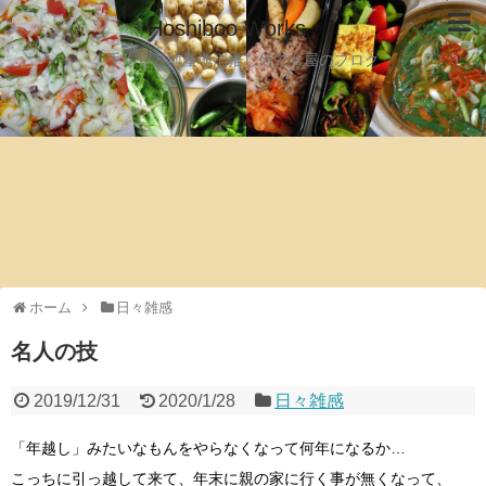
Hoshiboo Works
手作りと地産地消推し何でも屋のブログ
ホーム
日々雑感
名人の技
2019/12/31
2020/1/28
日々雑感
「年越し」みたいなもんをやらなくなって何年になるか…
こっちに引っ越して来て、年末に親の家に行く事が無くなって、