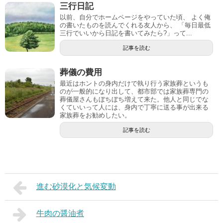
三行日記
以前、自分でホームページをやっていた頃、 よく俺
の書いたものを読んでくれる友人から、 「毎日最低
三行でいいから日記を書いてみたら?」って...
記事を読む
葬儀の費用
最近はホントの身内だけで執り行う家族葬というも
のが一般的になり出して、都市部では家族葬専門の
葬儀屋さんもぼちぼち増えて来た。他人と同じでな
くていいって人には、身内で丁寧に送る事が出来る
家族葬をお勧めしたい。
記事を読む
進む砂漠化と気候変動
牛肉の醤油煮