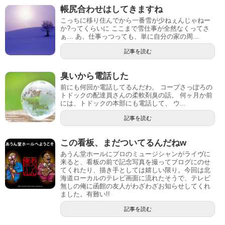
帳尻合わせはしてきますね
こっちに移り住んでから一番雪が少ねぇんじゃねー
か?ってくらいに ここまで雪仕事が全然なくってさ
ぁ… あ、仕事っつっても、単に自分の家の周...
記事を読む
臭いから電話した
前にも何回か電話してるんだわ。 コープさっぽろの
トドックの配達員さんの柔軟剤臭の話。 何ヶ月か前
には、トドックの本部にも電話して、 ウ...
記事を読む
この看板、まだついてるんだねw
あうん堂ホールにプロのミュージシャンがライヴに
来ると、看板の前で記念写真を撮ってブログにのせ
てくれたり、描き手としては嬉しい限り。今回は北
海道ローカルのテレビ画面に流れたそうで、テレビ
無しの俺に函館の友人がわざわざお知らせしてくれ
ました。有難い!!
記事を読む