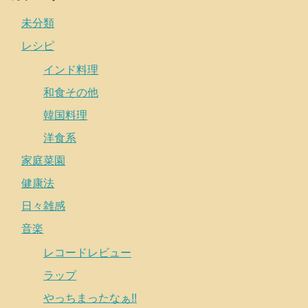
未分類
レシピ
インド料理
和食その他
韓国料理
洋食系
家庭菜園
健康法
日々雑感
音楽
レコードレビュー
ラップ
やっちまったなぁ!!