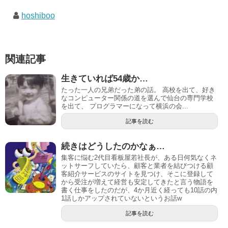
hoshiboo
関連記事
生きていれば54歳か…
たった一人の兄弟だった弟の話。 高校を出て、好き
なコンピューター関係の道を選んで仙台の専門学校
を出て、 プログラマーになって横浜の会...
記事を読む
続きはどうしたのかなぁ…
集客に悩む2代目看板屋若社長が、ある日何気なくネ
ットサーフしていたら、顧客と業者を結びつける顧
客紹介サービスのサイトを見つけ、そこに登録して
から受注が増えて経営も安定してきたと言う物語を
書く仕事をしたのだが、4か月近く経っても10話の内
1話しかアップされていないというお話w
記事を読む