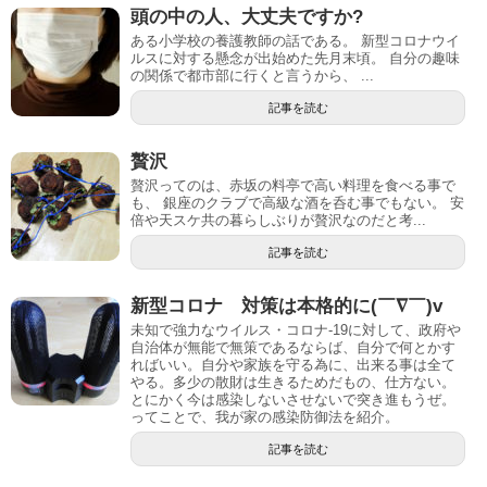
頭の中の人、大丈夫ですか?
ある小学校の養護教師の話である。 新型コロナウイ
ルスに対する懸念が出始めた先月末頃。 自分の趣味
の関係で都市部に行くと言うから、 ...
記事を読む
贅沢
贅沢ってのは、赤坂の料亭で高い料理を食べる事で
も、 銀座のクラブで高級な酒を呑む事でもない。 安
倍や天スケ共の暮らしぶりが贅沢なのだと考...
記事を読む
新型コロナ 対策は本格的に(￣∇￣)v
未知で強力なウイルス・コロナ-19に対して、政府や
自治体が無能で無策であるならば、自分で何とかす
ればいい。自分や家族を守る為に、出来る事は全て
やる。多少の散財は生きるためだもの、仕方ない。
とにかく今は感染しないさせないで突き進もうぜ。
ってことで、我が家の感染防御法を紹介。
記事を読む