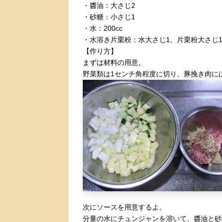
・醬油：大さじ2
・砂糖：小さじ1
・水：200cc
・水溶き片栗粉：水大さじ1、片栗粉大さじ
【作り方】
まずは材料の用意。
野菜類は1センチ角程度に切り、豚挽き肉に
次にソースを用意するよ。
分量の水にチュンジャンを溶いて、醬油と砂