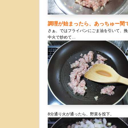
調理が始まったら、あっちゅー間でっ
さぁ、ではフライパンにごま油を引いて、挽肉
中火で炒めて…
8分通り火が通ったら、野菜を投下。