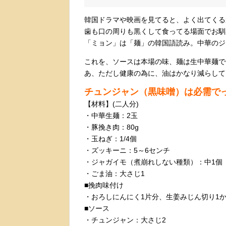
韓国ドラマや映画を見てると、よく出てくる
歯も口の周りも黒くして食ってる場面でお馴
「ミョン」は「麺」の韓国語読み。中華のジ
これを、ソースは本場の味、麺は生中華麺で作
あ、ただし健康の為に、油はかなり減らして
チュンジャン（黒味噌）は必需で
【材料】(二人分)
・中華生麺：2玉
・豚挽き肉：80g
・玉ねぎ：1/4個
・ズッキーニ：5～6センチ
・ジャガイモ（煮崩れしない種類）：中1個
・ごま油：大さじ1
■挽肉味付け
・おろしにんにく1片分、生姜みじん切り1
■ソース
・チュンジャン：大さじ2