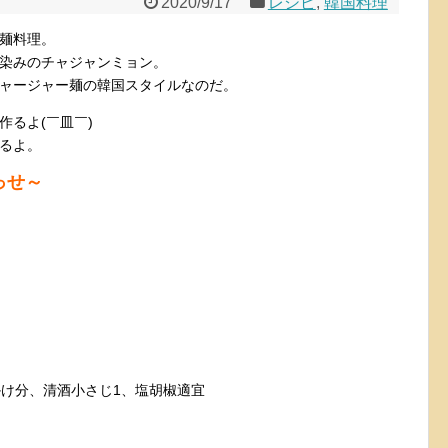
2020/9/17
レシピ
,
韓国料理
麺料理。
染みのチャジャンミョン。
ャージャー麺の韓国スタイルなのだ。
るよ(￣皿￣)
るよ。
っせ～
かけ分、清酒小さじ1、塩胡椒適宜