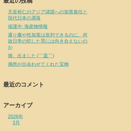
最近の投稿
天皇裕仁のアジア諸国への加害責任と
現代日本の凋落
保護中: 海産物情報
通り魔や性加害は批判できるのに、何
故日帝の犯した罪には向き合えないの
か
畑、出ました (￣皿￣)
偶然が出会わせてくれた宝物
最近のコメント
アーカイブ
2026年
3月