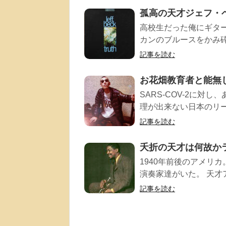
孤高の天才ジェフ・ベ
高校生だった俺にギター
カンのブルースをかみ砕
記事を読む
お花畑教育者と能無
SARS-COV-2に対
理が出来ない日本のリーダー
記事を読む
夭折の天才は何故か
1940年前後のアメリ
演奏家達がいた。 天才
記事を読む