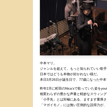
中本マリ。
ジャンルを超えて。もっと知られていい歌手
日本ではどうも本物が好かれない様だ。
本日3月26日が誕生日で、77歳になった中
昨年2月に町田のNica’sで歌っていた姿をyo
相変わらずの豊かな声量と軽妙なスウィング
「小手先」とは対極にある、ますます重厚さ
「マガイモノ」には無い圧倒的な説得力が、