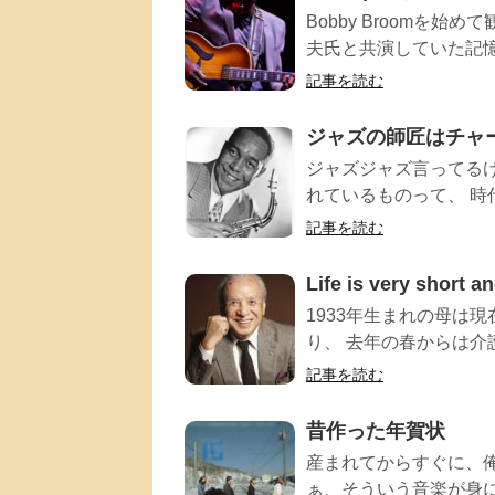
Bobby Broomを始
夫氏と共演していた記憶が
記事を読む
ジャズの師匠はチャ
ジャズジャズ言ってる
れているものって、 時代
記事を読む
Life is very short a
1933年生まれの母は
り、 去年の春からは介
記事を読む
昔作った年賀状
産まれてからすぐに、
ぁ、そういう音楽が身に