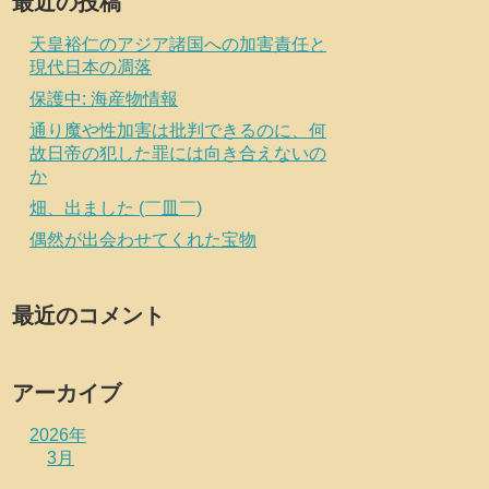
最近の投稿
天皇裕仁のアジア諸国への加害責任と
現代日本の凋落
保護中: 海産物情報
通り魔や性加害は批判できるのに、何
故日帝の犯した罪には向き合えないの
か
畑、出ました (￣皿￣)
偶然が出会わせてくれた宝物
最近のコメント
アーカイブ
2026年
3月