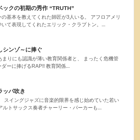
ックの初期の秀作 “TRUTH”
の基本を教えてくれた師匠が3人いる。 アフロアメリ
いて表現してくれたエリック・クラプトン。...
しシンゾ～に捧ぐ
し、あまりにも認識が薄い教育関係者と、 まったく危機管
に捧げるRAP!! 教育関係...
ラッパ吹き
カ。 スイングジャズに音楽的限界を感じ始めていた若い
アルトサックス奏者チャーリー・パーカーも...