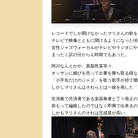
レコードでしか聞けなかったマリさんの歌を
テレビで映像とともに聞けるようになった頃
女性ジャズヴォーカルがテレビやラジオにや
まったく訳の分からん時期でもあった。
阿川なんとかや、真梨邑某等々、
オッサンに媚びを売って出番を勝ち取る様な
「小手先だけのジャズ」を歌う歌手が持て囃
しかしマリさんはそれらとは一線を画した「
生演奏で共演者である楽器奏者と丁々発止の
前もって編曲したのではなく即興で出来るの
しかもマリさんのそれは完成度が高い。