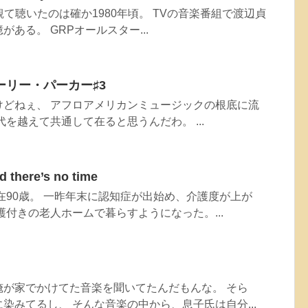
めて観て聴いたのは確か1980年頃。 TVの音楽番組で渡辺貞
ある。 GRPオールスター...
ーリー・パーカー♯3
けどねぇ、 アフロアメリカンミュージックの根底に流
を越えて共通して在ると思うんだわ。 ...
nd there’s no time
現在90歳。 一昨年末に認知症が出始め、介護度が上が
護付きの老人ホームで暮らすようになった。...
俺が家でかけてた音楽を聞いてたんだもんな。 そら
染みてるし、 そんな音楽の中から、息子氏は自分...