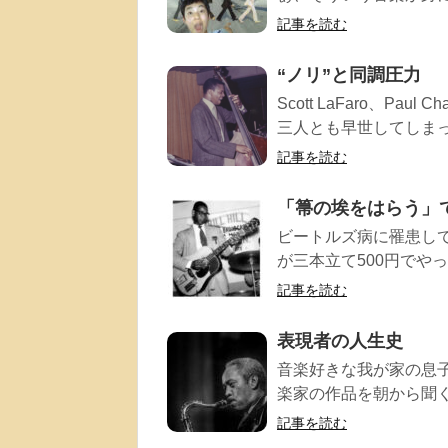
記事を読む
“ノリ”と同調圧力
Scott LaFaro、Pau
三人とも早世してしまった
記事を読む
「箒の埃をはらう」
ビートルズ病に罹患し
が三本立て500円でやっ
記事を読む
表現者の人生史
音楽好きな我が家の息
楽家の作品を朝から聞く
記事を読む